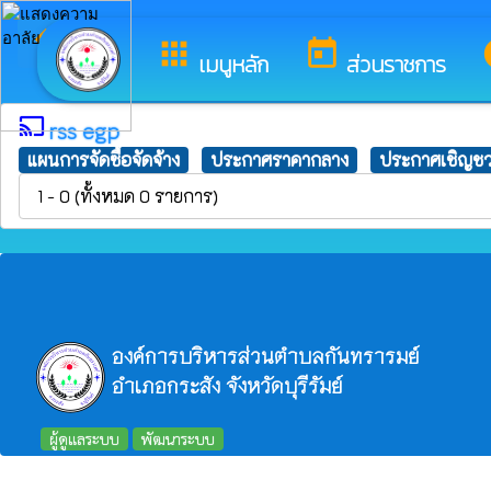
arrow_back_ios
ยินด
กลับเมนูหลัก
apps
today
i
เมนูหลัก
ส่วนราชการ
cast
rss egp
แผนการจัดซื้อจัดจ้าง
ประกาศราคากลาง
ประกาศเชิญช
1 - 0 (ทั้งหมด 0 รายการ)
องค์การบริหารส่วนตำบลกันทรารมย์
อำเภอกระสัง จังหวัดบุรีรัมย์
ผู้ดูแลระบบ
พัฒนาระบบ