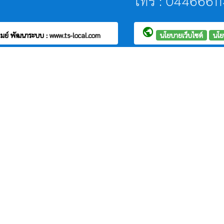
โทร : 0446661
public
รมย์
พัฒนาระบบ :
www.ts-local.com
นโยบายเว็บไซต์
นโย