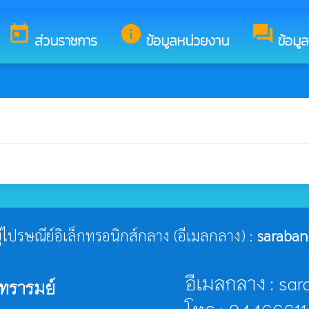
ินดีต้อนรับสู่เว็บไซต์ของ องค์การบริหารส่วนตำบลกันทรารมย์
today
info
forum
ส่วนราชการ
ข้อมูลหน่วยงาน
ข้อมู
ยู่ไปรษณีย์อิเล็กทรอนิกส์กลาง (อีเมลกลาง) :
saraban
อีเมลกลาง : sa
ทรารมย์