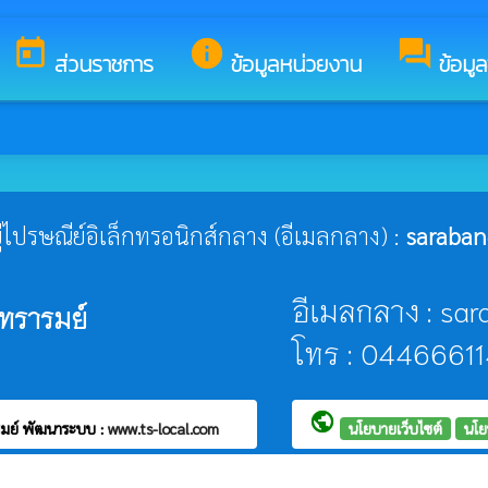
นดีต้อนรับสู่เว็บไซต์ของ องค์การบริหารส่วนตำบลกันทรารมย์
today
info
forum
ส่วนราชการ
ข้อมูลหน่วยงาน
ข้อมู
ยู่ไปรษณีย์อิเล็กทรอนิกส์กลาง (อีเมลกลาง) :
saraban
อีเมลกลาง : sa
ทรารมย์
โทร : 0446661
public
รมย์
พัฒนาระบบ :
www.ts-local.com
นโยบายเว็บไซต์
นโย