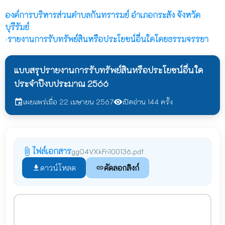
องค์การบริหารส่วนตำบลกันทรารมย์
อำเภอกระสัง จังหวัด
บุรีรัมย์
›
รายงานการรับทรัพย์สินหรือประโยชน์อื่นใดโดยธรรมจรรยา
แบบสรุปรายงานการรับทรัพย์สินหรือประโยชน์อื่นใด
ประจำปีงบประมาณ 2566
เผยแพร่เมื่อ 22 เมษายน 2567
เปิดอ่าน 144 ครั้ง
event
visibility
ไฟล์เอกสาร
attach_file
ggO4VXkFri100136.pdf
ดาวน์โหลด
คัดลอกลิงก์
file_download
link